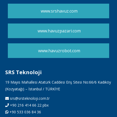
www.srshavuz.com
www.havuzpazari.com
www.havuzrobot.com
SRS Teknoloji
19 Mayıs Mahallesi Atatürk Caddesi Eriş Sitesi No:66/6 Kadıköy
(Kozyatağı) – İstanbul / TÜRKİYE
srs@srsteknoloji.com.tr
+90 216 414 66 22 pbx
+90 533 036 84 36