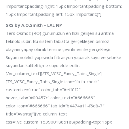
!important;padding-right: 15px !important;padding-bottom:
15px !important;padding-left: 15px !important;}”]
SRS by A.O.Smith – LAL NP
Ters Osmoz (RO) günümüzün en hızlı gelişen su arıtma
teknolojisidir. Bu sistem tabiatta gerçekleşen osmoz
olayının yapay olarak tersine çevrilmesi ile gerçekleşir.
Suyun molekül yapısında filtrasyon yaparak kuyu ve şebeke
suyundan kaliteli içme suyu elde edilir.
[/vc_column_text][/TS_VCSC_Fancy_Tabs_Single]
[TS_VCSC_Fancy_Tabs_Single icon=”fa fa-check”
customize=”true” color_tab=”#eff0f2″
hover_tab=”#00457c” color_text=”#666666″
color_icon=”#666666″ tab_id=”b4474a11-f6d8-7″
title=”Avantaj”][vc_column_text
css=”.vc_custom_1539001885188{padding-top: 15px