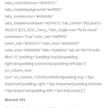
tabs_controlshover=”#00457c”
tabs_mobilebackground=”#eff0f2″
tabs_mobilecolor=”#666666″
tabs_mobilehoverback=”#00457c” tab_contid=”9bb26a73-
962d-5″][TS_VCSC_Fancy_Tabs_Single icon=”fa fa-cloud”
customize=”true” color_tab=”#eff0f2″
hover_tab=”#00457c” color_text=”#666666″
color_icon=”#666666″ title=”Açıklama” tab_id=”6e791e48-
8be2-0″ padding=”padding-top:0px;padding-
right:0px;padding-bottom:0px;padding-left:0px;”]
[vc_column_text
css=”.vc_custom_1539002486869{padding-top: 15px
!important;padding-right: 15px !important;padding-bottom:
15px !important;padding-left: 15px !important;}”]
Morion 101