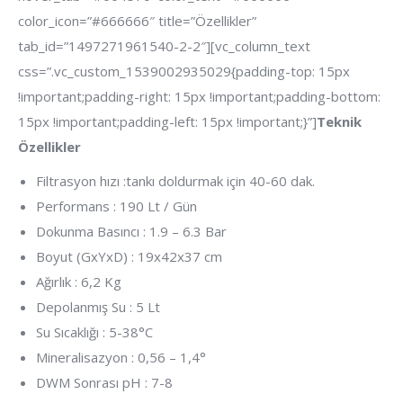
color_icon=”#666666″ title=”Özellikler”
tab_id=”1497271961540-2-2″][vc_column_text
css=”.vc_custom_1539002935029{padding-top: 15px
!important;padding-right: 15px !important;padding-bottom:
15px !important;padding-left: 15px !important;}”]
Teknik
Özellikler
Filtrasyon hızı :tankı doldurmak için 40-60 dak.
Performans : 190 Lt / Gün
Dokunma Basıncı : 1.9 – 6.3 Bar
Boyut (GxYxD) : 19x42x37 cm
Ağırlık : 6,2 Kg
Depolanmış Su : 5 Lt
Su Sıcaklığı : 5-38°C
Mineralisazyon : 0,56 – 1,4°
DWM Sonrası pH : 7-8