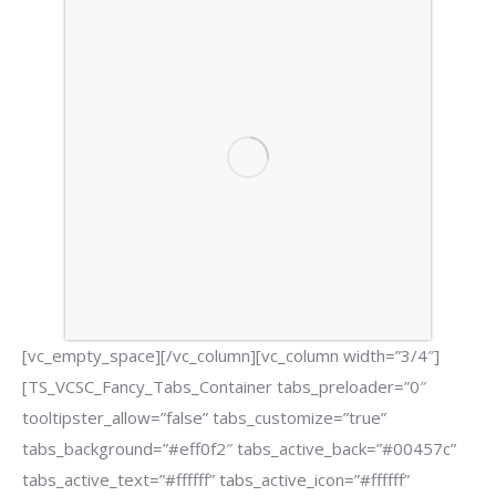
[vc_empty_space][/vc_column][vc_column width=”3/4″]
[TS_VCSC_Fancy_Tabs_Container tabs_preloader=”0″
tooltipster_allow=”false” tabs_customize=”true”
tabs_background=”#eff0f2″ tabs_active_back=”#00457c”
tabs_active_text=”#ffffff” tabs_active_icon=”#ffffff”