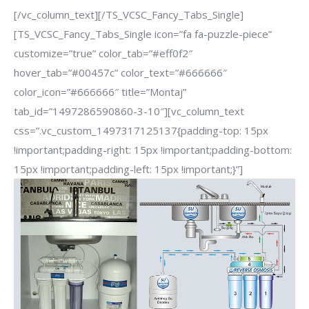
[/vc_column_text][/TS_VCSC_Fancy_Tabs_Single]
[TS_VCSC_Fancy_Tabs_Single icon=”fa fa-puzzle-piece”
customize=”true” color_tab=”#eff0f2″
hover_tab=”#00457c” color_text=”#666666″
color_icon=”#666666″ title=”Montaj”
tab_id=”1497286590860-3-10″][vc_column_text
css=”.vc_custom_1497317125137{padding-top: 15px
!important;padding-right: 15px !important;padding-bottom:
15px !important;padding-left: 15px !important;}”]