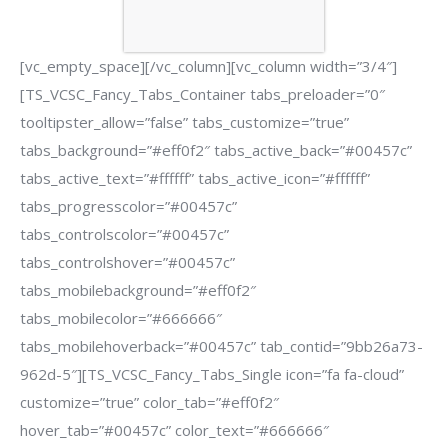
[vc_empty_space][/vc_column][vc_column width=”3/4″]
[TS_VCSC_Fancy_Tabs_Container tabs_preloader=”0″
tooltipster_allow=”false” tabs_customize=”true”
tabs_background=”#eff0f2″ tabs_active_back=”#00457c”
tabs_active_text=”#ffffff” tabs_active_icon=”#ffffff”
tabs_progresscolor=”#00457c”
tabs_controlscolor=”#00457c”
tabs_controlshover=”#00457c”
tabs_mobilebackground=”#eff0f2″
tabs_mobilecolor=”#666666″
tabs_mobilehoverback=”#00457c” tab_contid=”9bb26a73-
962d-5″][TS_VCSC_Fancy_Tabs_Single icon=”fa fa-cloud”
customize=”true” color_tab=”#eff0f2″
hover_tab=”#00457c” color_text=”#666666″