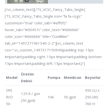
[/vc_column_text][/TS_VCSC_Fancy_Tabs_Single]
[TS_VCSC_Fancy_Tabs_Single icon=”fa fa-cogs”
customize=”true” color_tab=”#eff0f2″
hover_tab=”#00457c” color_text=”#666666″
color_icon=”#666666″ title=”Özellikler”
tab_id=”1497271961540-2-2″][vc_column_text
css=”.vc_custom_1497317150949{padding-top: 15px
!important;padding-right: 15px !important;padding-bottom:
15px !important;padding-left: 15px !important;}”]
Üretim
Model
Pompa
Membran
Boyutlar
Debisi
SRS
450 (L) x
125 lt / gün
R/O
Yok
50 gpd
250 (W)
(50 gpd)
50
760 H