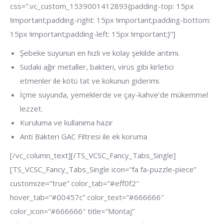
css=”.vc_custom_1539001412893{padding-top: 15px
!important;padding-right: 15px !important;padding-bottom:
15px !important;padding-left: 15px !important;}”]
Şebeke suyunun en hızlı ve kolay şekilde arıtımı.
Sudaki ağır metaller, bakteri, virüs gibi kirletici
etmenler ile kötü tat ve kokunun giderimi.
İçme suyunda, yemeklerde ve çay-kahve’de mükemmel
lezzet.
Kuruluma ve kullanıma hazır
Anti Bakteri GAC Filtresi ile ek koruma
[/vc_column_text][/TS_VCSC_Fancy_Tabs_Single]
[TS_VCSC_Fancy_Tabs_Single icon=”fa fa-puzzle-piece”
customize=”true” color_tab=”#eff0f2″
hover_tab=”#00457c” color_text=”#666666″
color_icon=”#666666″ title=”Montaj”