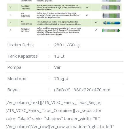
Üretim Debisi
:
280 Lt/Güniçi
Tank Kapasitesi
:
12 Lt
Pompa
:
Var
Membran
:
75 gpd
Boyut
:
(GxDxY) : 380x220x470 mm
[/vc_column_text][/TS_VCSC_Fancy_Tabs_Single]
[/TS_VCSC_Fancy_Tabs_Container][vc_separator
color=”black” style=”shadow” border_width=”6″]
[/vc_column][/vc_row][vc_row animation=”right-to-left”