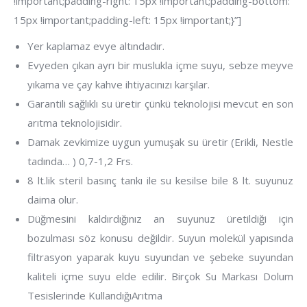
!important;padding-right: 15px !important;padding-bottom:
15px !important;padding-left: 15px !important;}”]
Yer kaplamaz evye altındadır.
Evyeden çıkan ayrı bir muslukla içme suyu, sebze meyve
yıkama ve çay kahve ihtiyacınızı karşılar.
Garantili sağlıklı su üretir çünkü teknolojisi mevcut en son
arıtma teknolojisidir.
Damak zevkimize uygun yumuşak su üretir (Erikli, Nestle
tadında… ) 0,7-1,2 Frs.
8 lt.lik steril basınç tankı ile su kesilse bile 8 lt. suyunuz
daima olur.
Düğmesini kaldırdığınız an suyunuz üretildiği için
bozulması söz konusu değildir. Suyun molekül yapısında
filtrasyon yaparak kuyu suyundan ve şebeke suyundan
kaliteli içme suyu elde edilir. Birçok Su Markası Dolum
Tesislerinde KullandığıArıtma