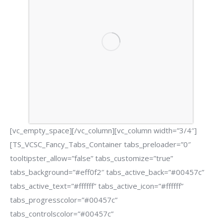
[vc_empty_space][/vc_column][vc_column width=”3/4″]
[TS_VCSC_Fancy_Tabs_Container tabs_preloader=”0″
tooltipster_allow=”false” tabs_customize=”true”
tabs_background=”#eff0f2″ tabs_active_back=”#00457c”
tabs_active_text=”#ffffff” tabs_active_icon=”#ffffff”
tabs_progresscolor=”#00457c”
tabs_controlscolor=”#00457c”