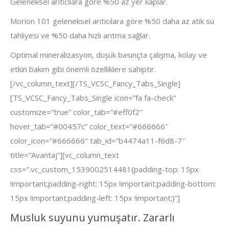
Geleneksel arıtıcılara göre %50 az yer kaplar.
Morion 101 geleneksel arıtıcılara göre %50 daha az atık su
tahliyesi ve %50 daha hızlı arıtma sağlar.
Optimal mineralizasyon, düşük basınçta çalışma, kolay ve
etkin bakım gibi önemli özelliklere sahiptir.
[/vc_column_text][/TS_VCSC_Fancy_Tabs_Single]
[TS_VCSC_Fancy_Tabs_Single icon=”fa fa-check”
customize=”true” color_tab=”#eff0f2″
hover_tab=”#00457c” color_text=”#666666″
color_icon=”#666666″ tab_id=”b4474a11-f6d8-7″
title=”Avantaj”][vc_column_text
css=”.vc_custom_1539002514481{padding-top: 15px
!important;padding-right: 15px !important;padding-bottom:
15px !important;padding-left: 15px !important;}”]
Musluk suyunu yumuşatır. Zararlı