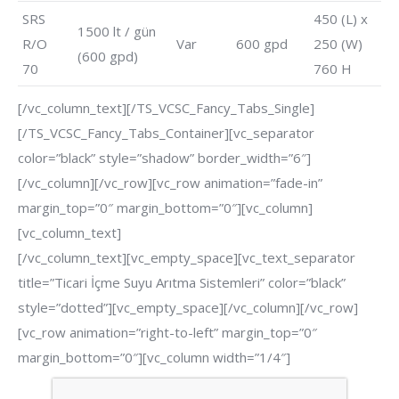
SRS
450 (L) x
1500 lt / gün
R/O
Var
600 gpd
250 (W)
(600 gpd)
70
760 H
[/vc_column_text][/TS_VCSC_Fancy_Tabs_Single]
[/TS_VCSC_Fancy_Tabs_Container][vc_separator
color=”black” style=”shadow” border_width=”6″]
[/vc_column][/vc_row][vc_row animation=”fade-in”
margin_top=”0″ margin_bottom=”0″][vc_column]
[vc_column_text]
[/vc_column_text][vc_empty_space][vc_text_separator
title=”Ticari İçme Suyu Arıtma Sistemleri” color=”black”
style=”dotted”][vc_empty_space][/vc_column][/vc_row]
[vc_row animation=”right-to-left” margin_top=”0″
margin_bottom=”0″][vc_column width=”1/4″]