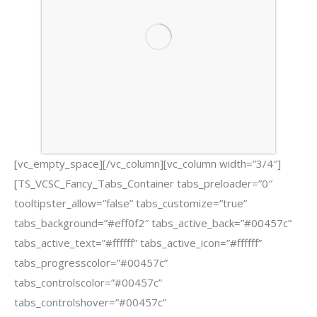
[vc_empty_space][/vc_column][vc_column width=”3/4″]
[TS_VCSC_Fancy_Tabs_Container tabs_preloader=”0″
tooltipster_allow=”false” tabs_customize=”true”
tabs_background=”#eff0f2″ tabs_active_back=”#00457c”
tabs_active_text=”#ffffff” tabs_active_icon=”#ffffff”
tabs_progresscolor=”#00457c”
tabs_controlscolor=”#00457c”
tabs_controlshover=”#00457c”