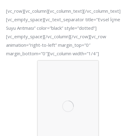
[vc_row][vc_column][vc_column_text]
[/vc_column_text]
[vc_empty_space][vc_text_separator title=”Evsel İçme
Suyu Arıtması” color=”black” style=”dotted”]
[vc_empty_space][/vc_column][/vc_row][vc_row
animation=”right-to-left” margin_top=”0″
margin_bottom=”0″][vc_column width=”1/4″]