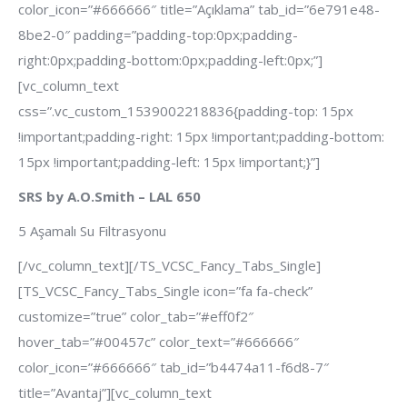
color_icon=”#666666″ title=”Açıklama” tab_id=”6e791e48-
8be2-0″ padding=”padding-top:0px;padding-
right:0px;padding-bottom:0px;padding-left:0px;”]
[vc_column_text
css=”.vc_custom_1539002218836{padding-top: 15px
!important;padding-right: 15px !important;padding-bottom:
15px !important;padding-left: 15px !important;}”]
SRS by A.O.Smith – LAL 650
5 Aşamalı Su Filtrasyonu
[/vc_column_text][/TS_VCSC_Fancy_Tabs_Single]
[TS_VCSC_Fancy_Tabs_Single icon=”fa fa-check”
customize=”true” color_tab=”#eff0f2″
hover_tab=”#00457c” color_text=”#666666″
color_icon=”#666666″ tab_id=”b4474a11-f6d8-7″
title=”Avantaj”][vc_column_text