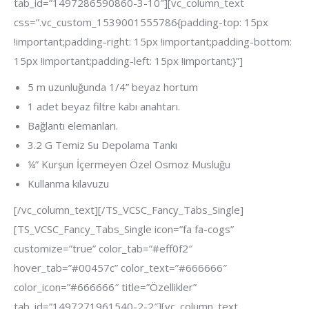
tab_id=”1497286590860-3-10″][vc_column_text
css=”.vc_custom_1539001555786{padding-top: 15px
!important;padding-right: 15px !important;padding-bottom:
15px !important;padding-left: 15px !important;}”]
5 m uzunluğunda 1/4” beyaz hortum
1 adet beyaz filtre kabı anahtarı.
Bağlantı elemanları.
3.2 G Temiz Su Depolama Tankı
¼” Kurşun İçermeyen Özel Osmoz Musluğu
Kullanma kılavuzu
[/vc_column_text][/TS_VCSC_Fancy_Tabs_Single]
[TS_VCSC_Fancy_Tabs_Single icon=”fa fa-cogs”
customize=”true” color_tab=”#eff0f2″
hover_tab=”#00457c” color_text=”#666666″
color_icon=”#666666″ title=”Özellikler”
tab_id=”1497271961540-2-2″][vc_column_text