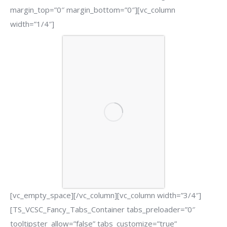
margin_top=”0″ margin_bottom=”0″][vc_column
width=”1/4″]
[vc_empty_space][/vc_column][vc_column width=”3/4″]
[TS_VCSC_Fancy_Tabs_Container tabs_preloader=”0″
tooltipster_allow=”false” tabs_customize=”true”