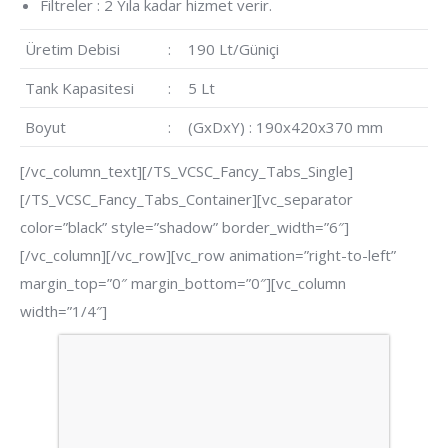
Filtreler : 2 Yıla kadar hizmet verir.
Üretim Debisi
:
190 Lt/Güniçi
Tank Kapasitesi
:
5 Lt
Boyut
:
(GxDxY) : 190x420x370 mm
[/vc_column_text][/TS_VCSC_Fancy_Tabs_Single]
[/TS_VCSC_Fancy_Tabs_Container][vc_separator
color=”black” style=”shadow” border_width=”6″]
[/vc_column][/vc_row][vc_row animation=”right-to-left”
margin_top=”0″ margin_bottom=”0″][vc_column
width=”1/4″]