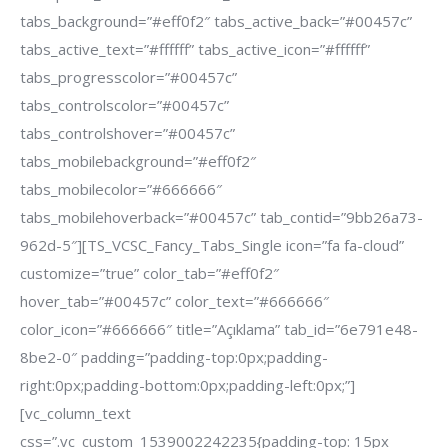
tabs_background=”#eff0f2″ tabs_active_back=”#00457c”
tabs_active_text=”#ffffff” tabs_active_icon=”#ffffff”
tabs_progresscolor=”#00457c”
tabs_controlscolor=”#00457c”
tabs_controlshover=”#00457c”
tabs_mobilebackground=”#eff0f2″
tabs_mobilecolor=”#666666″
tabs_mobilehoverback=”#00457c” tab_contid=”9bb26a73-
962d-5″][TS_VCSC_Fancy_Tabs_Single icon=”fa fa-cloud”
customize=”true” color_tab=”#eff0f2″
hover_tab=”#00457c” color_text=”#666666″
color_icon=”#666666″ title=”Açıklama” tab_id=”6e791e48-
8be2-0″ padding=”padding-top:0px;padding-
right:0px;padding-bottom:0px;padding-left:0px;”]
[vc_column_text
css=”.vc_custom_1539002242235{padding-top: 15px