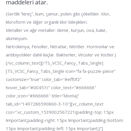
maddeleri atar.
(Sertlik “kireç”, kum, çamur, polen gibi çökeltiler. Klor,
kloroform ve diğer organik klor bileşikleri.
Metaller ve ağır metaller: demir, kurşun, cıva, bakır,
alüminyum.
Netrokimya, Fenoller, Nitratlar, Nitritler. Hormonlar ve
antibiyotikler dahil ilaçlar. Bakteriler, Virüsler ve Kistler.)
[/vc_column_text][/TS_VCSC_Fancy_Tabs_Single]
[TS_VCSC_Fancy_Tabs_Single icon=”fa fa-puzzle-piece”
customize=”true” color_tab=”#eff0f2″
hover_tab=”#00457c” color_text=”#666666″
color_icon=”#666666″ title=”Montaj”
tab_id=”1497286590860-3-10″][vc_column_text
css=”.vc_custom_1539002567221{padding-top: 15px
!important;padding-right: 15px !important;padding-bottom:
15px !important;padding-left: 15px !important;}”]