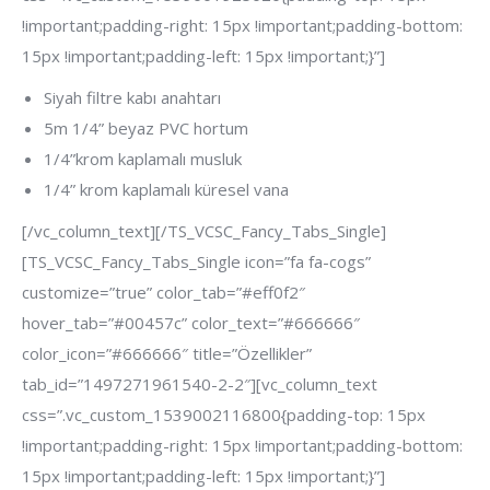
!important;padding-right: 15px !important;padding-bottom:
15px !important;padding-left: 15px !important;}”]
Siyah filtre kabı anahtarı
5m 1/4” beyaz PVC hortum
1/4”krom kaplamalı musluk
1/4” krom kaplamalı küresel vana
[/vc_column_text][/TS_VCSC_Fancy_Tabs_Single]
[TS_VCSC_Fancy_Tabs_Single icon=”fa fa-cogs”
customize=”true” color_tab=”#eff0f2″
hover_tab=”#00457c” color_text=”#666666″
color_icon=”#666666″ title=”Özellikler”
tab_id=”1497271961540-2-2″][vc_column_text
css=”.vc_custom_1539002116800{padding-top: 15px
!important;padding-right: 15px !important;padding-bottom:
15px !important;padding-left: 15px !important;}”]