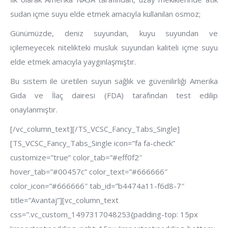
sudan içme suyu elde etmek amacıyla kullanılan osmoz;
Günümüzde, deniz suyundan, kuyu suyundan ve
içilemeyecek nitelikteki musluk suyundan kaliteli içme suyu
elde etmek amacıyla yaygınlaşmıştır.
Bu sistem ile üretilen suyun sağlık ve güvenilirliği Amerika
Gıda ve İlaç dairesi (FDA) tarafından test edilip
onaylanmıştır.
[/vc_column_text][/TS_VCSC_Fancy_Tabs_Single]
[TS_VCSC_Fancy_Tabs_Single icon=”fa fa-check”
customize=”true” color_tab=”#eff0f2″
hover_tab=”#00457c” color_text=”#666666″
color_icon=”#666666″ tab_id=”b4474a11-f6d8-7″
title=”Avantaj”][vc_column_text
css=”.vc_custom_1497317048253{padding-top: 15px