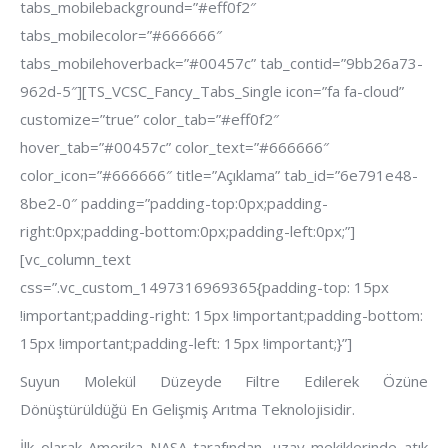
tabs_mobilebackground=”#eff0f2″
tabs_mobilecolor=”#666666″
tabs_mobilehoverback=”#00457c” tab_contid=”9bb26a73-
962d-5″][TS_VCSC_Fancy_Tabs_Single icon=”fa fa-cloud”
customize=”true” color_tab=”#eff0f2″
hover_tab=”#00457c” color_text=”#666666″
color_icon=”#666666″ title=”Açıklama” tab_id=”6e791e48-
8be2-0″ padding=”padding-top:0px;padding-
right:0px;padding-bottom:0px;padding-left:0px;”]
[vc_column_text
css=”.vc_custom_1497316969365{padding-top: 15px
!important;padding-right: 15px !important;padding-bottom:
15px !important;padding-left: 15px !important;}”]
Suyun Molekül Düzeyde Filtre Edilerek Özüne
Dönüştürüldüğü En Gelişmiş Arıtma Teknolojisidir.
İlk olarak Amerika NASA tarafından, uzay mekiklerinde atık