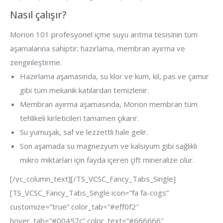
Nasıl çalışır?
Morion 101 profesyonel içme suyu arıtma tesisinin tüm
aşamalarına sahiptir; hazırlama, membran ayırma ve
zenginleştirme.
Hazırlama aşamasında, su klor ve kum, kil, pas ve çamur
gibi tüm mekanik katılardan temizlenir.
Membran ayırma aşamasında, Morion membran tüm
tehlikeli kirleticileri tamamen çıkarır.
Su yumuşak, saf ve lezzettli hale gelir.
Son aşamada su magnezyum ve kalsiyum gibi sağlıklı
mikro miktarları için fayda içeren çift mineralize olur.
[/vc_column_text][/TS_VCSC_Fancy_Tabs_Single]
[TS_VCSC_Fancy_Tabs_Single icon=”fa fa-cogs”
customize=”true” color_tab=”#eff0f2″
hover_tab=”#00457c” color_text=”#666666″