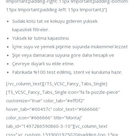
!important;padding-right: 15px !important;padding-bottom:
15px !important;padding-left: 15px !important;}”]
Sudaki kötü tat ve kokuyu gideren yüksek
kapasiteli filtreler.
Yüksek kir tutma kapasitesi.
İçme suyu ve yemek pişirme suyunda mükemmel lezzet
Şişe veya damacana suyuna göre daha hesaplı ve
Çevreye duyarlı su elde etme.
Fabrikada %100 test edilmiş, steril ve kuruluma hazır.
[/vc_column_text][/TS_VCSC_Fancy_Tabs_Single]
[TS_VCSC_Fancy_Tabs_Single icon=”fa fa-puzzle-piece”
customize=”true” color_tab=”#eff0f2″
hover_tab=”#00457c” color_text=”#666666″
color_icon=”#666666″ title=”Montaj”
tab_id=”1497286590860-3-10″][vc_column_text
css=”.vc_custom_1539001925020{padding-top: 15px