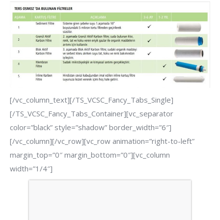
[/vc_column_text][/TS_VCSC_Fancy_Tabs_Single]
[/TS_VCSC_Fancy_Tabs_Container][vc_separator
color=”black” style=”shadow” border_width=”6″]
[/vc_column][/vc_row][vc_row animation=”right-to-left”
margin_top=”0″ margin_bottom=”0″][vc_column
width=”1/4″]