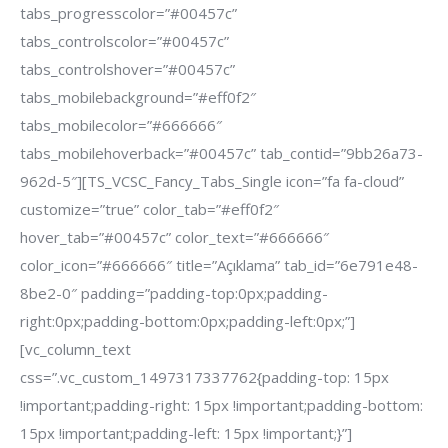
tabs_progresscolor=”#00457c”
tabs_controlscolor=”#00457c”
tabs_controlshover=”#00457c”
tabs_mobilebackground=”#eff0f2″
tabs_mobilecolor=”#666666″
tabs_mobilehoverback=”#00457c” tab_contid=”9bb26a73-
962d-5″][TS_VCSC_Fancy_Tabs_Single icon=”fa fa-cloud”
customize=”true” color_tab=”#eff0f2″
hover_tab=”#00457c” color_text=”#666666″
color_icon=”#666666″ title=”Açıklama” tab_id=”6e791e48-
8be2-0″ padding=”padding-top:0px;padding-
right:0px;padding-bottom:0px;padding-left:0px;”]
[vc_column_text
css=”.vc_custom_1497317337762{padding-top: 15px
!important;padding-right: 15px !important;padding-bottom:
15px !important;padding-left: 15px !important;}”]